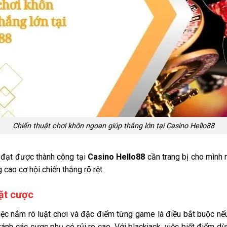
Chiến thuật chơi khôn ngoan giúp thắng lớn tại Casino Hello88
 đạt được thành công tại
Casino Hello88
cần trang bị cho mình n
ao cơ hội chiến thắng rõ rệt.
đặt cược
iệc nắm rõ luật chơi và đặc điểm từng game là điều bắt buộc nếu
tránh các cược phụ có rủi ro cao. Với blackjack, việc biết điểm 