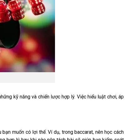
hững kỹ năng và chiến lược hợp lý. Việc hiểu luật chơi, áp
 bạn muốn có lợi thế. Ví dụ, trong baccarat, nên học cách
dừng hợp lý hay khi nào nên tách bài sẽ giúp bạn kiểm soát