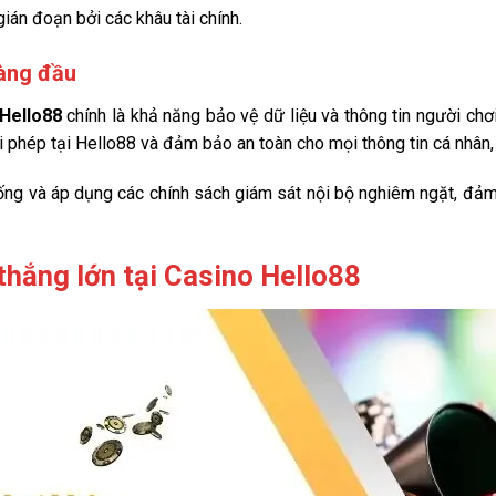
gián đoạn bởi các khâu tài chính.
hàng đầu
Hello88
chính là khả năng bảo vệ dữ liệu và thông tin người ch
ái phép tại Hello88 và đảm bảo an toàn cho mọi thông tin cá nhân,
g và áp dụng các chính sách giám sát nội bộ nghiêm ngặt, đảm bảo
thắng lớn tại Casino Hello88