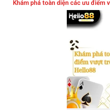
Khám phá toàn diện các ưu điểm v