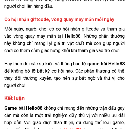
người chơi lên hàng đầu.
Cơ hội nhận giftcode, vòng quay may mắn mỗi ngày
Mỗi ngày, người chơi có cơ hội nhận giftcode và tham gia
vào vòng quay may mắn tại Hello88. Những phần thưởng
này không chỉ mang lại giá trị vật chất mà còn giúp người
chơi có thêm cảm giác hứng khởi khi tham gia vào trò chơi.
Hãy theo dõi các sự kiện và thông báo từ
game bài Hello88
để không bỏ lỡ bất kỳ cơ hội nào. Các phần thưởng có thể
thay đổi thường xuyên, tạo nên sự bất ngờ và thú vị cho
người chơi.
Kết luận
Game bài Hello88
không chỉ mang đến những trận đấu gay
cấn mà còn là một trải nghiệm đầy thú vị với nhiều ưu đãi
hấp dẫn. Với giao diện thân thiện, đa dạng thể loại game,