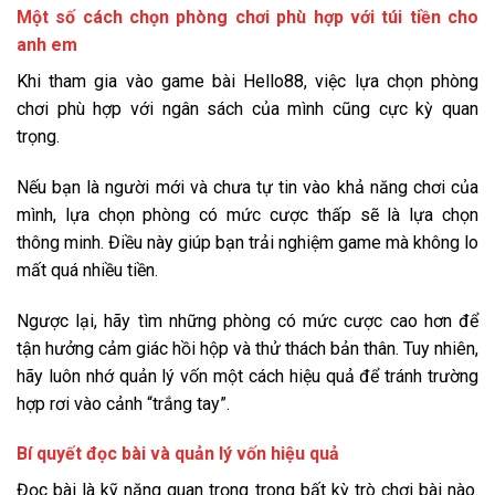
Một số cách chọn phòng chơi phù hợp với túi tiền cho
anh em
Khi tham gia vào game bài Hello88, việc lựa chọn phòng
chơi phù hợp với ngân sách của mình cũng cực kỳ quan
trọng.
Nếu bạn là người mới và chưa tự tin vào khả năng chơi của
mình, lựa chọn phòng có mức cược thấp sẽ là lựa chọn
thông minh. Điều này giúp bạn trải nghiệm game mà không lo
mất quá nhiều tiền.
Ngược lại, hãy tìm những phòng có mức cược cao hơn để
tận hưởng cảm giác hồi hộp và thử thách bản thân. Tuy nhiên,
hãy luôn nhớ quản lý vốn một cách hiệu quả để tránh trường
hợp rơi vào cảnh “trắng tay”.
Bí quyết đọc bài và quản lý vốn hiệu quả
Đọc bài là kỹ năng quan trọng trong bất kỳ trò chơi bài nào.