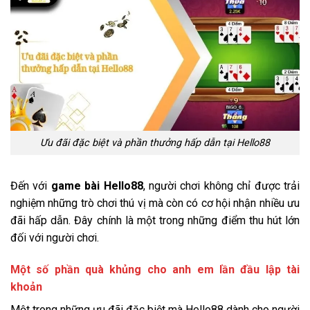
Ưu đãi đặc biệt và phần thưởng hấp dẫn tại Hello88
Đến với
game bài Hello88
, người chơi không chỉ được trải
nghiệm những trò chơi thú vị mà còn có cơ hội nhận nhiều ưu
đãi hấp dẫn. Đây chính là một trong những điểm thu hút lớn
đối với người chơi.
Một số phần quà khủng cho anh em lần đầu lập tài
khoản
Một trong những ưu đãi đặc biệt mà Hello88 dành cho người