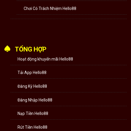
Chơi Có Trách Nhiệm Hello88
TỔNG HỢP
Hoạt động khuyến mãi Hello88
Tải App Hello88
Đăng Ký Hello88
Đăng Nhập Hello88
Nạp Tiền Hello88
Rút Tiền Hello88