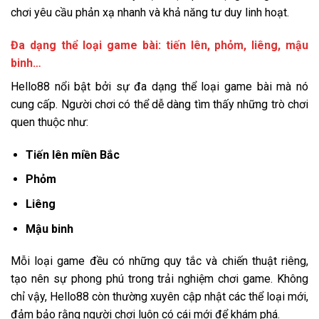
chơi yêu cầu phản xạ nhanh và khả năng tư duy linh hoạt.
Đa dạng thể loại game bài: tiến lên, phỏm, liêng, mậu
binh…
Hello88 nổi bật bởi sự đa dạng thể loại game bài mà nó
cung cấp. Người chơi có thể dễ dàng tìm thấy những trò chơi
quen thuộc như:
Tiến lên miền Bắc
Phỏm
Liêng
Mậu binh
Mỗi loại game đều có những quy tắc và chiến thuật riêng,
tạo nên sự phong phú trong trải nghiệm chơi game. Không
chỉ vậy, Hello88 còn thường xuyên cập nhật các thể loại mới,
đảm bảo rằng người chơi luôn có cái mới để khám phá.