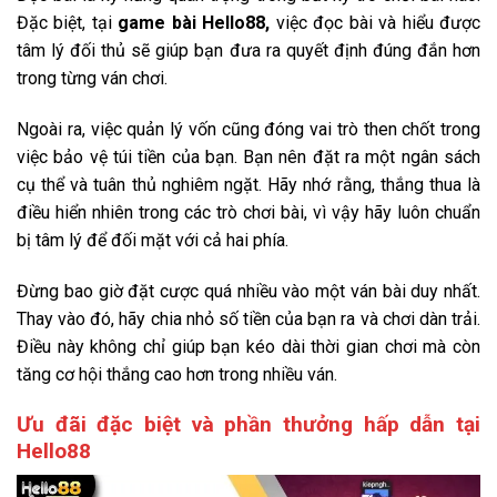
Đặc biệt, tại
game bài Hello88,
việc đọc bài và hiểu được
tâm lý đối thủ sẽ giúp bạn đưa ra quyết định đúng đắn hơn
trong từng ván chơi.
Ngoài ra, việc quản lý vốn cũng đóng vai trò then chốt trong
việc bảo vệ túi tiền của bạn. Bạn nên đặt ra một ngân sách
cụ thể và tuân thủ nghiêm ngặt. Hãy nhớ rằng, thắng thua là
điều hiển nhiên trong các trò chơi bài, vì vậy hãy luôn chuẩn
bị tâm lý để đối mặt với cả hai phía.
Đừng bao giờ đặt cược quá nhiều vào một ván bài duy nhất.
Thay vào đó, hãy chia nhỏ số tiền của bạn ra và chơi dàn trải.
Điều này không chỉ giúp bạn kéo dài thời gian chơi mà còn
tăng cơ hội thắng cao hơn trong nhiều ván.
Ưu đãi đặc biệt và phần thưởng hấp dẫn tại
Hello88