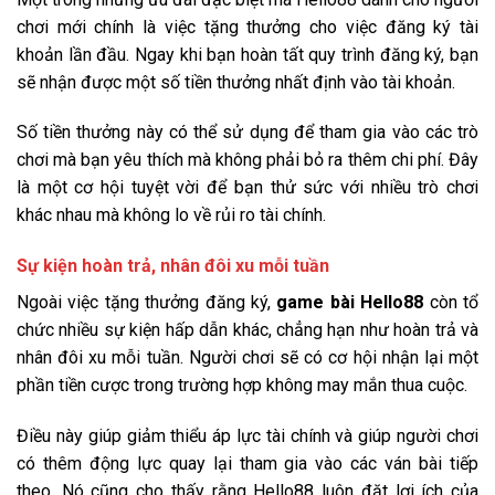
chơi mới chính là việc tặng thưởng cho việc đăng ký tài
khoản lần đầu. Ngay khi bạn hoàn tất quy trình đăng ký, bạn
sẽ nhận được một số tiền thưởng nhất định vào tài khoản.
Số tiền thưởng này có thể sử dụng để tham gia vào các trò
chơi mà bạn yêu thích mà không phải bỏ ra thêm chi phí. Đây
là một cơ hội tuyệt vời để bạn thử sức với nhiều trò chơi
khác nhau mà không lo về rủi ro tài chính.
Sự kiện hoàn trả, nhân đôi xu mỗi tuần
Ngoài việc tặng thưởng đăng ký,
game bài Hello88
còn tổ
chức nhiều sự kiện hấp dẫn khác, chẳng hạn như hoàn trả và
nhân đôi xu mỗi tuần. Người chơi sẽ có cơ hội nhận lại một
phần tiền cược trong trường hợp không may mắn thua cuộc.
Điều này giúp giảm thiểu áp lực tài chính và giúp người chơi
có thêm động lực quay lại tham gia vào các ván bài tiếp
theo. Nó cũng cho thấy rằng Hello88 luôn đặt lợi ích của