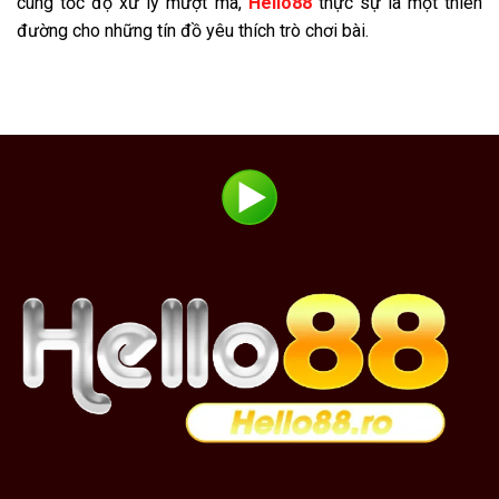
cùng tốc độ xử lý mượt mà,
Hello88
thực sự là một thiên
đường cho những tín đồ yêu thích trò chơi bài.