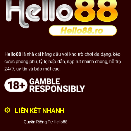
Hello88
là nhà cái hàng đầu với kho trò chơi đa dạng, kèo
cược phong phú, tỷ lệ hấp dẫn, nạp rút nhanh chóng, hỗ trợ
24/7, uy tín và bảo mật cao.
LIÊN KẾT NHANH
Quyền Riêng Tư Hello88