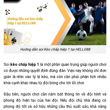
Hướng dẫn soi Kèo chấp hiệp 1 tại HELLO88
Soi
kèo chấp hiệp 1
là một phần quan trọng giúp người chơi
có được những quyết định đúng đắn. Việc này không chỉ đơn
giản là nhìn vào tỷ lệ kèo, mà còn cần phải phân tích nhiều
khía cạnh khác nhau từ đội bóng cho tới lối chơi.
Đầu tiên, người chơi cần nắm bắt thông tin về đội hình và
phong độ hiện tại của hai đội. Nếu đội chủ nhà đang có
phong độ tốt và sở hữu những cầu thủ xuất sắc, khả năng