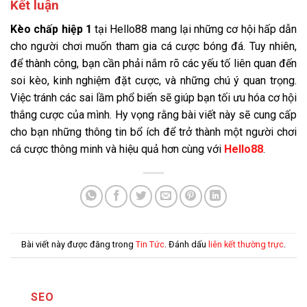
Kết luận
Kèo chấp hiệp 1
tại Hello88 mang lại những cơ hội hấp dẫn
cho người chơi muốn tham gia cá cược bóng đá. Tuy nhiên,
để thành công, bạn cần phải nắm rõ các yếu tố liên quan đến
soi kèo, kinh nghiệm đặt cược, và những chú ý quan trọng.
Việc tránh các sai lầm phổ biến sẽ giúp bạn tối ưu hóa cơ hội
thắng cược của mình. Hy vọng rằng bài viết này sẽ cung cấp
cho bạn những thông tin bổ ích để trở thành một người chơi
cá cược thông minh và hiệu quả hơn
cùng
với
Hello88
.
Bài viết này được đăng trong
Tin Tức
. Đánh dấu
liên kết thường trực
.
SEO